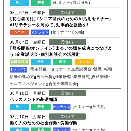
セミナー
自己分析
学生
若者
[
][
]
08月07日 金曜日
受付終了
【初心者向け】『シニア世代のためのAI活用セミナー』
AIリテラシーを高めて、効率的な就活を！
セミナー
その他
シニア
オンライン
[
][
]
08月07日 金曜日
受付終了
【熊谷開催/オンライン】出会いの場を成功につなげよ
う！企業説明会・個別相談会の活用術
就職氷河期
学生
若者
ミドル
熊谷開催 セミナー＆企業説明会
就職・転職
オンライン
[
][
活動の進め方
自己分析
仕事研究・業界研究
自己管理・
][
][
][
セルフマネジメント
合同企業説明会
][
]
08月10日 月曜日
受付終了
ハラスメントの基礎知識
セミナー
その他
学生
若者
オンライン
[
][
]
08月10日 月曜日
受付終了
働く人のための社会保険・労働保険
セミナー
その他
学生
若者
オンライン
[
][
]