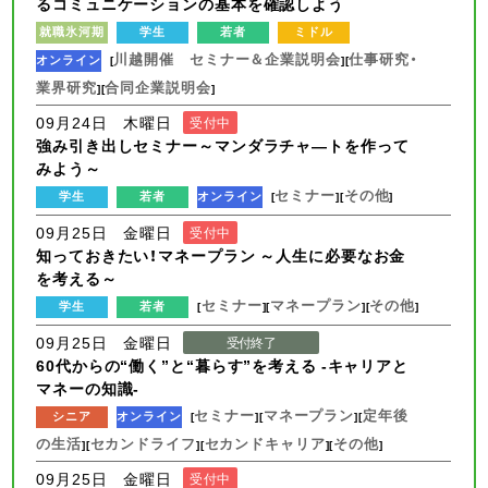
るコミュニケーションの基本を確認しよう
就職氷河期
学生
若者
ミドル
川越開催 セミナー＆企業説明会
仕事研究・
オンライン
[
][
業界研究
合同企業説明会
][
]
09月24日 木曜日
受付中
強み引き出しセミナー～マンダラチャ―トを作って
みよう～
セミナー
その他
学生
若者
オンライン
[
][
]
09月25日 金曜日
受付中
知っておきたい！マネープラン ～人生に必要なお金
を考える～
セミナー
マネープラン
その他
学生
若者
[
][
][
]
09月25日 金曜日
受付終了
60代からの“働く”と“暮らす”を考える -キャリアと
マネーの知識-
セミナー
マネープラン
定年後
シニア
オンライン
[
][
][
の生活
セカンドライフ
セカンドキャリア
その他
][
][
][
]
09月25日 金曜日
受付中