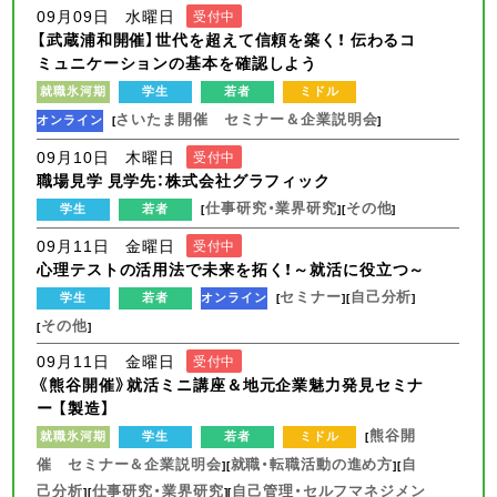
09月09日 水曜日
受付中
【武蔵浦和開催】世代を超えて信頼を築く！ 伝わるコ
ミュニケーションの基本を確認しよう
就職氷河期
学生
若者
ミドル
さいたま開催 セミナー＆企業説明会
オンライン
[
]
09月10日 木曜日
受付中
職場見学 見学先：株式会社グラフィック
仕事研究・業界研究
その他
学生
若者
[
][
]
09月11日 金曜日
受付中
心理テストの活用法で未来を拓く！～就活に役立つ～
セミナー
自己分析
学生
若者
オンライン
[
][
]
その他
[
]
09月11日 金曜日
受付中
《熊谷開催》就活ミニ講座＆地元企業魅力発見セミナ
ー 【製造】
熊谷開
就職氷河期
学生
若者
ミドル
[
催 セミナー＆企業説明会
就職・転職活動の進め方
自
][
][
己分析
仕事研究・業界研究
自己管理・セルフマネジメン
][
][