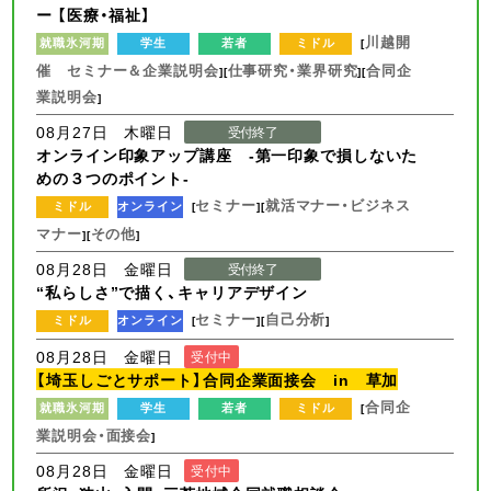
ー 【医療・福祉】
川越開
就職氷河期
学生
若者
ミドル
[
催 セミナー＆企業説明会
仕事研究・業界研究
合同企
][
][
業説明会
]
08月27日 木曜日
受付終了
オンライン印象アップ講座 -第一印象で損しないた
めの３つのポイント-
セミナー
就活マナー・ビジネス
ミドル
オンライン
[
][
マナー
その他
][
]
08月28日 金曜日
受付終了
“私らしさ”で描く、キャリアデザイン
セミナー
自己分析
ミドル
オンライン
[
][
]
08月28日 金曜日
受付中
【埼玉しごとサポート】合同企業面接会 in 草加
合同企
就職氷河期
学生
若者
ミドル
[
業説明会・面接会
]
08月28日 金曜日
受付中