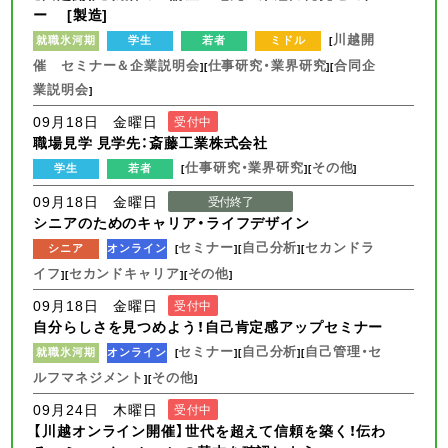
ー [製造]
川越開
就職氷河期
学生
若者
ミドル
[
催 セミナー＆企業説明会
仕事研究・業界研究
合同企
][
][
業説明会
]
09月18日 金曜日
受付中
職場見学 見学先：斎藤工業株式会社
仕事研究・業界研究
その他
学生
若者
[
][
]
09月18日 金曜日
受付終了
シニアのためのキャリア・ライフデザイン
セミナー
自己分析
セカンドラ
シニア
オンライン
[
][
][
イフ
セカンドキャリア
その他
][
][
]
09月18日 金曜日
受付中
自分らしさを見つめよう！自己肯定感アップセミナー
セミナー
自己分析
自己管理・セ
就職氷河期
オンライン
[
][
][
ルフマネジメント
その他
][
]
09月24日 木曜日
受付中
【川越オンライン開催】世代を超えて信頼を築く！伝わ