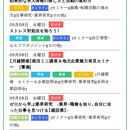
効果的な求人情報の探し方と活動の進め方
セミナー
就職・転職活動の進め
ミドル
オンライン
[
][
方
仕事研究・業界研究
その他
][
][
]
09月08日 火曜日
受付中
ストレス対処法を知ろう！
セミナー
自己管理・
学生
若者
オンライン
[
][
セルフマネジメント
その他
][
]
09月08日 火曜日
受付中
【川越開催】就活ミニ講座＆地元企業魅力発見セミナ
ー [警備]
川越開
就職氷河期
学生
若者
ミドル
[
催 セミナー＆企業説明会
仕事研究・業界研究
合同企
][
][
業説明会
]
09月08日 火曜日
受付中
ゼロから学ぶ業界研究 -業界・職種を知り、自分に合
った仕事を見つける【建設業】-
セミナー
仕事研究・業界研究
そ
就職氷河期
オンライン
[
][
][
の他
]