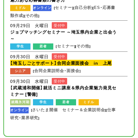
セミナー
自己分析
ES・応募書
ミドル
オンライン
[
][
][
類作成
その他
][
]
09月29日 火曜日
受付中
ジョブマッチングセミナー ～埼玉県内企業と出会う
～
セミナー
その他
学生
若者
[
][
]
09月30日 水曜日
受付中
【埼玉しごとサポート】合同企業面接会 in 上尾
合同企業説明会・面接会
シニア
[
]
09月30日 水曜日
受付中
【武蔵浦和開催】就活ミニ講座＆県内企業魅力発見セ
ミナー [警備]
就職氷河期
学生
若者
ミドル
さいたま開催 セミナー＆企業説明会
仕事
オンライン
[
][
研究・業界研究
]