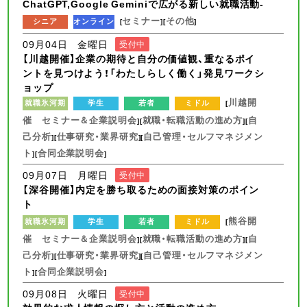
ChatGPT,Google Geminiで広がる新しい就職活動-
セミナー
その他
シニア
オンライン
[
][
]
09月04日 金曜日
受付中
【川越開催】企業の期待と自分の価値観、重なるポイ
ントを見つけよう！「わたしらしく働く」発見ワークシ
ョップ
川越開
就職氷河期
学生
若者
ミドル
[
催 セミナー＆企業説明会
就職・転職活動の進め方
自
][
][
己分析
仕事研究・業界研究
自己管理・セルフマネジメン
][
][
ト
合同企業説明会
][
]
09月07日 月曜日
受付中
【深谷開催】内定を勝ち取るための面接対策のポイン
ト
熊谷開
就職氷河期
学生
若者
ミドル
[
催 セミナー＆企業説明会
就職・転職活動の進め方
自
][
][
己分析
仕事研究・業界研究
自己管理・セルフマネジメン
][
][
ト
合同企業説明会
][
]
09月08日 火曜日
受付中