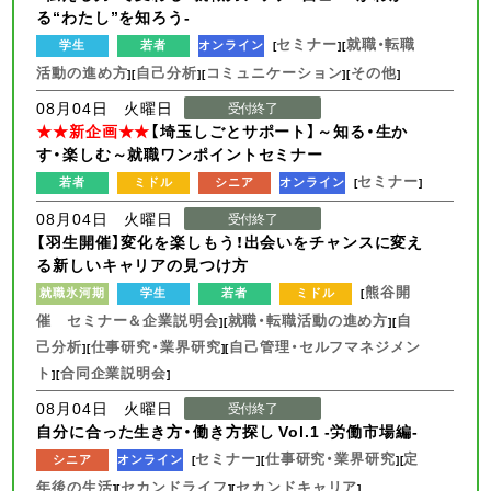
る“わたし”を知ろう-
セミナー
就職・転職
学生
若者
オンライン
[
][
活動の進め方
自己分析
コミュニケーション
その他
][
][
][
]
08月04日 火曜日
受付終了
★★新企画★★
【埼玉しごとサポート】～知る・生か
す・楽しむ～就職ワンポイントセミナー
セミナー
若者
ミドル
シニア
オンライン
[
]
08月04日 火曜日
受付終了
【羽生開催】変化を楽しもう！出会いをチャンスに変え
る新しいキャリアの見つけ方
熊谷開
就職氷河期
学生
若者
ミドル
[
催 セミナー＆企業説明会
就職・転職活動の進め方
自
][
][
己分析
仕事研究・業界研究
自己管理・セルフマネジメン
][
][
ト
合同企業説明会
][
]
08月04日 火曜日
受付終了
自分に合った生き方・働き方探し Vol.1 -労働市場編-
セミナー
仕事研究・業界研究
定
シニア
オンライン
[
][
][
年後の生活
セカンドライフ
セカンドキャリア
][
][
]