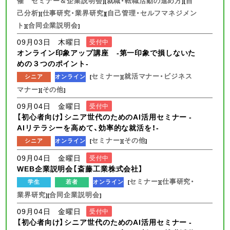
催 セミナー＆企業説明会
就職・転職活動の進め方
自
][
][
己分析
仕事研究・業界研究
自己管理・セルフマネジメン
][
][
ト
合同企業説明会
][
]
09月03日 木曜日
受付中
オンライン印象アップ講座 -第一印象で損しないた
めの３つのポイント-
セミナー
就活マナー・ビジネス
シニア
オンライン
[
][
マナー
その他
][
]
09月04日 金曜日
受付中
【初心者向け】シニア世代のためのAI活用セミナー -
AIリテラシーを高めて、効率的な就活を！-
セミナー
その他
シニア
オンライン
[
][
]
09月04日 金曜日
受付中
WEB企業説明会【斎藤工業株式会社】
セミナー
仕事研究・
学生
若者
オンライン
[
][
業界研究
合同企業説明会
][
]
09月04日 金曜日
受付中
【初心者向け】シニア世代のためのAI活用セミナー -