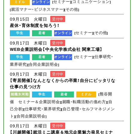
セミナー
コミュニケーション
ミドル
オンライン
[
][
]
就活マナー・ビジネスマナー
その他
[
][
]
09月15日 火曜日
受付中
産休・育休制度を知ろう！
セミナー
その他
学生
若者
オンライン
[
][
]
09月17日 木曜日
受付中
WEB企業説明会【中央化学株式会社 関東工場】
セミナー
仕事研究・
学生
若者
オンライン
[
][
業界研究
合同企業説明会
][
]
09月17日 木曜日
受付中
【寄居開催】なんとなくからの卒業！自分にピッタリな
仕事の見つけ方
熊谷開
就職氷河期
学生
若者
ミドル
[
催 セミナー＆企業説明会
就職・転職活動の進め方
自
][
][
己分析
仕事研究・業界研究
自己管理・セルフマネジメン
][
][
ト
合同企業説明会
][
]
09月17日 木曜日
受付中
【川越開催】就活ミニ講座＆地元企業魅力発見セミナ