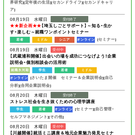
界研究
定年後の生活
セカンドライフ
セカンドキャリ
][
][
][
ア
]
08月19日 水曜日
受付終了
★★新企画★★
【埼玉しごとサポート】～知る・生か
す・楽しむ～就職ワンポイントセミナー
セミナー
若者
ミドル
シニア
オンライン
[
]
08月19日 水曜日
受付中
【武蔵浦和開催】出会いの場を成功につなげよう！企業
説明会・個別相談会の活用術
就職氷河期
学生
若者
ミドル
さいたま開催 セミナー＆企業説明会
自己
オンライン
[
][
分析
合同企業説明会
][
]
08月20日 木曜日
受付終了
ストレス社会を生き抜くための心理学講座
セミナー
自己管理・
学生
若者
オンライン
[
][
セルフマネジメント
その他
][
]
08月20日 木曜日
受付中
【川越開催】就活ミニ講座＆地元企業魅力発見セミナ