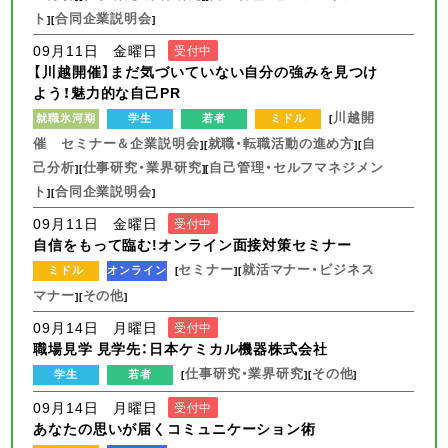
ト
合同企業説明会
][
]
09月11日 金曜日
受付中
【川越開催】まだ気づいていない自分の強みを見つけ
よう！魅力的な自己PR
川越開
就職氷河期
学生
若者
ミドル
[
催 セミナー＆企業説明会
就職・転職活動の進め方
自
][
][
己分析
仕事研究・業界研究
自己管理・セルフマネジメン
][
][
ト
合同企業説明会
][
]
09月11日 金曜日
受付中
自信をもって臨む!オンライン面接対策セミナー
セミナー
就活マナー・ビジネス
ミドル
オンライン
[
][
マナー
その他
][
]
09月14日 月曜日
受付中
職場見学 見学先：日本ケミカル機器株式会社
仕事研究・業界研究
その他
学生
若者
[
][
]
09月14日 月曜日
受付中
あなたの思いが届くコミュニケーション術