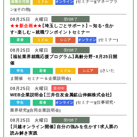
セミナー
マネープラ
就職氷河期
ミドル
オンライン
[
][
ン
その他
][
]
08月25日 火曜日
受付終了
★★新企画★★
【埼玉しごとサポート】～知る・生か
す・楽しむ～就職ワンポイントセミナー
セミナー
若者
ミドル
シニア
オンライン
[
]
08月25日 火曜日
受付終了
【福祉業界就職応援プログラム】高齢分野・8月25日開
催
さいた
学生
若者
ミドル
シニア
[
ま開催 セミナー＆企業説明会
]
08月25日 火曜日
受付中
WEB企業説明会【三井住友金属鉱山伸銅株式会社】
セミナー
仕事研究・
学生
若者
オンライン
[
][
業界研究
合同企業説明会
][
]
08月25日 火曜日
受付終了
【川越オンライン開催】自分の強みを生かす！求人票の
読み解き実践