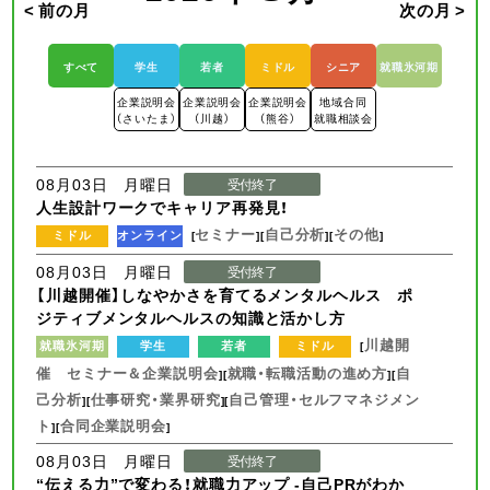
< 前の月
次の月 >
すべて
学生
若者
ミドル
シニア
就職氷河期
企業説明会
企業説明会
企業説明会
地域合同
（さいたま）
（川越）
（熊谷）
就職相談会
08月03日 月曜日
受付終了
人生設計ワークでキャリア再発見！
セミナー
自己分析
その他
ミドル
オンライン
[
][
][
]
08月03日 月曜日
受付終了
【川越開催】しなやかさを育てるメンタルヘルス ポ
ジティブメンタルヘルスの知識と活かし方
川越開
就職氷河期
学生
若者
ミドル
[
催 セミナー＆企業説明会
就職・転職活動の進め方
自
][
][
己分析
仕事研究・業界研究
自己管理・セルフマネジメン
][
][
ト
合同企業説明会
][
]
08月03日 月曜日
受付終了
“伝える力”で変わる！就職力アップ -自己PRがわか