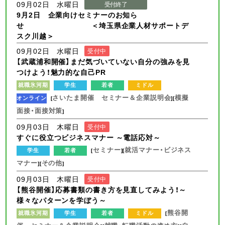
09月02日 水曜日
受付終了
9月2日 企業向けセミナーのお知ら
せ ＜埼玉県企業人材サポートデ
スク川越＞
09月02日 水曜日
受付中
【武蔵浦和開催】まだ気づいていない自分の強みを見
つけよう！魅力的な自己PR
就職氷河期
学生
若者
ミドル
さいたま開催 セミナー＆企業説明会
模擬
オンライン
[
][
面接・面接対策
]
09月03日 木曜日
受付中
すぐに役立つビジネスマナー ～電話応対～
セミナー
就活マナー・ビジネス
学生
若者
[
][
マナー
その他
][
]
09月03日 木曜日
受付中
【熊谷開催】応募書類の書き方を見直してみよう！～
様々なパターンを学ぼう～
熊谷開
就職氷河期
学生
若者
ミドル
[