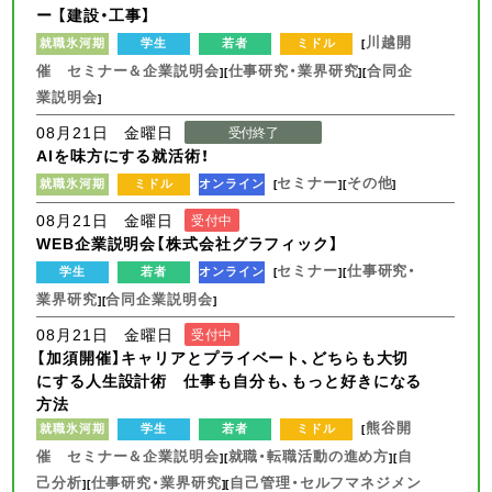
ー 【建設・工事】
川越開
就職氷河期
学生
若者
ミドル
[
催 セミナー＆企業説明会
仕事研究・業界研究
合同企
][
][
業説明会
]
08月21日 金曜日
受付終了
AIを味方にする就活術！
セミナー
その他
就職氷河期
ミドル
オンライン
[
][
]
08月21日 金曜日
受付中
WEB企業説明会【株式会社グラフィック】
セミナー
仕事研究・
学生
若者
オンライン
[
][
業界研究
合同企業説明会
][
]
08月21日 金曜日
受付中
【加須開催】キャリアとプライベート、どちらも大切
にする人生設計術 仕事も自分も、もっと好きになる
方法
熊谷開
就職氷河期
学生
若者
ミドル
[
催 セミナー＆企業説明会
就職・転職活動の進め方
自
][
][
己分析
仕事研究・業界研究
自己管理・セルフマネジメン
][
][