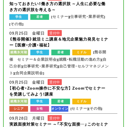
知っておきたい！働き方の選択肢 ～人生に必要な働
き方の選択肢を考える～
セミナー
仕事研究・業界研究
学生
若者
[
][
]
その他
[
]
09月25日 金曜日
受付中
《熊谷開催》就活ミニ講座＆地元企業魅力発見セミナ
ー 【医療・介護・福祉】
熊谷開
就職氷河期
学生
若者
ミドル
[
催 セミナー＆企業説明会
就職・転職活動の進め方
自
][
][
己分析
仕事研究・業界研究
自己管理・セルフマネジメン
][
][
ト
合同企業説明会
][
]
09月25日 金曜日
受付中
【初心者・Zoom操作に不安な方】 Zoomでセミナー
を受講してみよう!講座
就職氷河期
学生
若者
ミドル
セミナー
その他
シニア
女性
オンライン
[
][
]
09月28日 月曜日
受付中
実践面接対策セミナー ～「不安な面接…」このセミナ