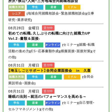
所沢・狭山・入間・三芳地域合同就職相談会
就職氷河期
学生
若者
ミドル
地域合同就職相談会・緊急就職相談会
仕事
シニア
[
][
研究・業界研究
]
08月28日 金曜日
受付中
初めての転職、久しぶりの転職に向けた就職力UP
Vol.2 -書類＆面接-
セミナー
就職・転職
学生
若者
オンライン
[
][
活動の進め方
ES・応募書類作成
模擬面接・面接対策
そ
][
][
][
の他
]
08月31日 月曜日
受付中
【埼玉しごとサポート】合同企業面接会 in 久喜
合同企
就職氷河期
学生
若者
ミドル
[
業説明会・面接会
]
08月31日 月曜日
受付中
睡眠の法則～就活のパフォーマンスを高める～
セミナー
自己管理・
学生
若者
オンライン
[
][
セルフマネジメント
その他
][
]