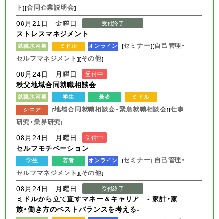
ト
合同企業説明会
][
]
08月21日 金曜日
受付終了
ストレスマネジメント
セミナー
自己管理・
就職氷河期
ミドル
オンライン
[
][
セルフマネジメント
その他
][
]
08月24日 月曜日
受付中
秩父地域合同就職相談会
就職氷河期
学生
若者
ミドル
地域合同就職相談会・緊急就職相談会
仕事
シニア
[
][
研究・業界研究
]
08月24日 月曜日
受付中
セルフモチベーション
セミナー
自己管理・
学生
若者
オンライン
[
][
セルフマネジメント
その他
][
]
08月24日 月曜日
受付終了
ミドルから立て直すマネー＆キャリア - 家計・家
族・働き方のベストバランスを考える-