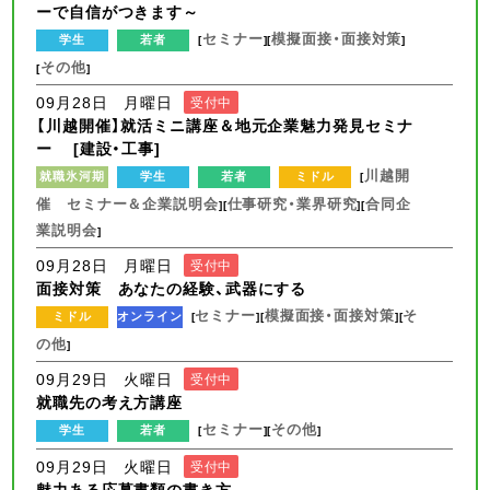
ーで自信がつきます～
セミナー
模擬面接・面接対策
学生
若者
[
][
]
その他
[
]
09月28日 月曜日
受付中
【川越開催】就活ミニ講座＆地元企業魅力発見セミナ
ー [建設・工事]
川越開
就職氷河期
学生
若者
ミドル
[
催 セミナー＆企業説明会
仕事研究・業界研究
合同企
][
][
業説明会
]
09月28日 月曜日
受付中
面接対策 あなたの経験、武器にする
セミナー
模擬面接・面接対策
そ
ミドル
オンライン
[
][
][
の他
]
09月29日 火曜日
受付中
就職先の考え方講座
セミナー
その他
学生
若者
[
][
]
09月29日 火曜日
受付中
魅力ある応募書類の書き方