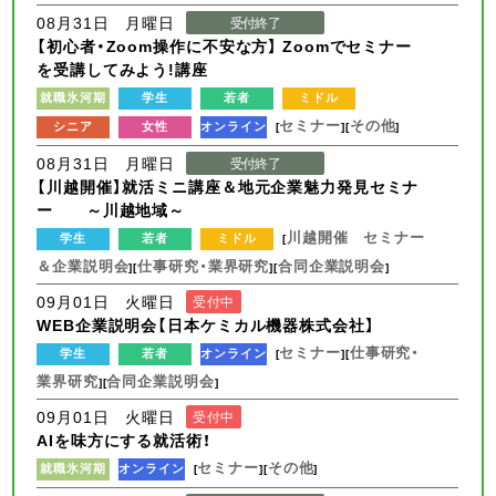
08月31日 月曜日
受付終了
【初心者・Zoom操作に不安な方】 Zoomでセミナー
を受講してみよう!講座
就職氷河期
学生
若者
ミドル
セミナー
その他
シニア
女性
オンライン
[
][
]
08月31日 月曜日
受付終了
【川越開催】就活ミニ講座＆地元企業魅力発見セミナ
ー ～川越地域～
川越開催 セミナー
学生
若者
ミドル
[
＆企業説明会
仕事研究・業界研究
合同企業説明会
][
][
]
09月01日 火曜日
受付中
WEB企業説明会【日本ケミカル機器株式会社】
セミナー
仕事研究・
学生
若者
オンライン
[
][
業界研究
合同企業説明会
][
]
09月01日 火曜日
受付中
AIを味方にする就活術！
セミナー
その他
就職氷河期
オンライン
[
][
]