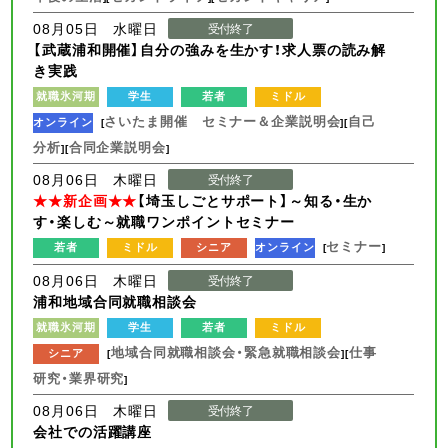
08月05日 水曜日
受付終了
【武蔵浦和開催】自分の強みを生かす！求人票の読み解
き実践
就職氷河期
学生
若者
ミドル
さいたま開催 セミナー＆企業説明会
自己
オンライン
[
][
分析
合同企業説明会
][
]
08月06日 木曜日
受付終了
★★新企画★★
【埼玉しごとサポート】～知る・生か
す・楽しむ～就職ワンポイントセミナー
セミナー
若者
ミドル
シニア
オンライン
[
]
08月06日 木曜日
受付終了
浦和地域合同就職相談会
就職氷河期
学生
若者
ミドル
地域合同就職相談会・緊急就職相談会
仕事
シニア
[
][
研究・業界研究
]
08月06日 木曜日
受付終了
会社での活躍講座