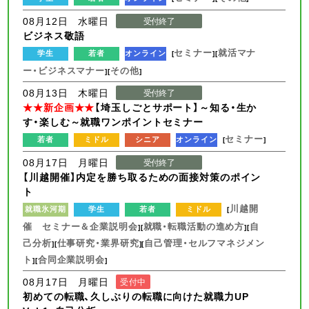
08月12日 水曜日
受付終了
ビジネス敬語
セミナー
就活マナ
学生
若者
オンライン
[
][
ー・ビジネスマナー
その他
][
]
08月13日 木曜日
受付終了
★★新企画★★
【埼玉しごとサポート】～知る・生か
す・楽しむ～就職ワンポイントセミナー
セミナー
若者
ミドル
シニア
オンライン
[
]
08月17日 月曜日
受付終了
【川越開催】内定を勝ち取るための面接対策のポイン
ト
川越開
就職氷河期
学生
若者
ミドル
[
催 セミナー＆企業説明会
就職・転職活動の進め方
自
][
][
己分析
仕事研究・業界研究
自己管理・セルフマネジメン
][
][
ト
合同企業説明会
][
]
08月17日 月曜日
受付中
初めての転職、久しぶりの転職に向けた就職力UP