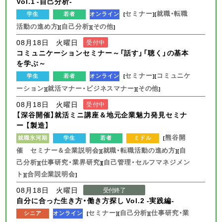
Vol.1 -自己分析-
セミナー
就職・転職
学生
若者
オンライン
[
][
活動の進め方
自己分析
その他
][
][
]
08月18日 火曜日
受付中
コミュニケーションセミナー～「話す」「聴く」の基本
を学ぶ～
セミナー
コミュニケ
学生
若者
オンライン
[
][
ーション
就活マナー・ビジネスマナー
その他
][
][
]
08月18日 火曜日
受付中
【深谷開催】就活ミニ講座＆地元企業魅力発見セミナ
ー 【製造】
熊谷開
就職氷河期
学生
若者
ミドル
[
催 セミナー＆企業説明会
就職・転職活動の進め方
自
][
][
己分析
仕事研究・業界研究
自己管理・セルフマネジメン
][
][
ト
合同企業説明会
][
]
08月18日 火曜日
受付終了
自分に合った生き方・働き方探し Vol.2 -実践編-
セミナー
自己分析
仕事研究・業
シニア
オンライン
[
][
][