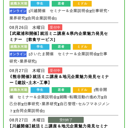
就職氷河期
学生
若者
ミドル
川越開催 セミナー＆企業説明会
仕事研究・
オンライン
[
][
業界研究
合同企業説明会
][
]
08月26日 水曜日
受付中
【武蔵浦和開催】就活ミニ講座＆県内企業魅力発見セ
ミナー [飲食サービス]
就職氷河期
学生
若者
ミドル
さいたま開催 セミナー＆企業説明会
仕事
オンライン
[
][
研究・業界研究
]
08月27日 木曜日
受付中
《熊谷開催》就活ミニ講座＆地元企業魅力発見セミナ
ー 【建設・土木・工事】
熊谷開
就職氷河期
学生
若者
ミドル
[
催 セミナー＆企業説明会
就職・転職活動の進め方
自
][
][
己分析
仕事研究・業界研究
自己管理・セルフマネジメン
][
][
ト
合同企業説明会
][
]
08月27日 木曜日
受付終了
【川越開催】就活ミニ講座＆地元企業魅力発見セミナ