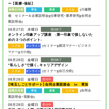
ー 【医療・福祉】
川越開
就職氷河期
学生
若者
ミドル
[
催 セミナー＆企業説明会
仕事研究・業界研究
合同企
][
][
業説明会
]
08月27日 木曜日
受付終了
オンライン印象アップ講座 -第一印象で損しないた
めの３つのポイント-
セミナー
就活マナー・ビジネス
ミドル
オンライン
[
][
マナー
その他
][
]
08月28日 金曜日
受付終了
“私らしさ”で描く、キャリアデザイン
セミナー
自己分析
ミドル
オンライン
[
][
]
08月28日 金曜日
受付中
【埼玉しごとサポート】合同企業面接会 in 草加
合同企
就職氷河期
学生
若者
ミドル
[
業説明会・面接会
]
08月28日 金曜日
受付中