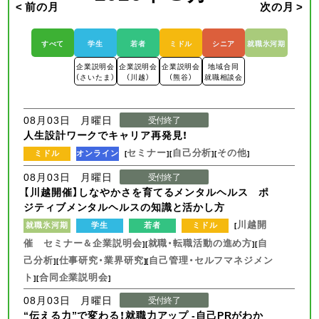
< 前の月
次の月 >
すべて
学生
若者
ミドル
シニア
就職氷河期
企業説明会
企業説明会
企業説明会
地域合同
（さいたま）
（川越）
（熊谷）
就職相談会
08月03日 月曜日
受付終了
人生設計ワークでキャリア再発見！
セミナー
自己分析
その他
ミドル
オンライン
[
][
][
]
08月03日 月曜日
受付終了
【川越開催】しなやかさを育てるメンタルヘルス ポ
ジティブメンタルヘルスの知識と活かし方
川越開
就職氷河期
学生
若者
ミドル
[
催 セミナー＆企業説明会
就職・転職活動の進め方
自
][
][
己分析
仕事研究・業界研究
自己管理・セルフマネジメン
][
][
ト
合同企業説明会
][
]
08月03日 月曜日
受付終了
“伝える力”で変わる！就職力アップ -自己PRがわか