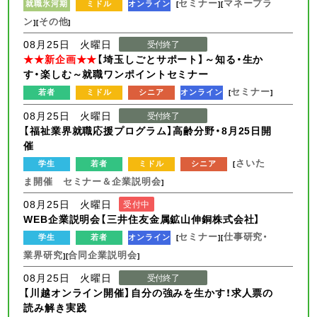
セミナー
マネープラ
就職氷河期
ミドル
オンライン
[
][
ン
その他
][
]
08月25日 火曜日
受付終了
★★新企画★★
【埼玉しごとサポート】～知る・生か
す・楽しむ～就職ワンポイントセミナー
セミナー
若者
ミドル
シニア
オンライン
[
]
08月25日 火曜日
受付終了
【福祉業界就職応援プログラム】高齢分野・8月25日開
催
さいた
学生
若者
ミドル
シニア
[
ま開催 セミナー＆企業説明会
]
08月25日 火曜日
受付中
WEB企業説明会【三井住友金属鉱山伸銅株式会社】
セミナー
仕事研究・
学生
若者
オンライン
[
][
業界研究
合同企業説明会
][
]
08月25日 火曜日
受付終了
【川越オンライン開催】自分の強みを生かす！求人票の
読み解き実践