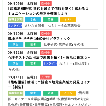
09月09日 水曜日
受付中
【武蔵浦和開催】世代を超えて信頼を築く！ 伝わるコ
ミュニケーションの基本を確認しよう
就職氷河期
学生
若者
ミドル
さいたま開催 セミナー＆企業説明会
オンライン
[
]
09月10日 木曜日
受付中
職場見学 見学先：株式会社グラフィック
仕事研究・業界研究
その他
学生
若者
[
][
]
09月11日 金曜日
受付中
心理テストの活用法で未来を拓く！～就活に役立つ～
セミナー
自己分析
学生
若者
オンライン
[
][
]
その他
[
]
09月11日 金曜日
受付中
《熊谷開催》就活ミニ講座＆地元企業魅力発見セミナ
ー 【製造】
熊谷開
就職氷河期
学生
若者
ミドル
[
催 セミナー＆企業説明会
就職・転職活動の進め方
自
][
][
己分析
仕事研究・業界研究
自己管理・セルフマネジメン
][
][