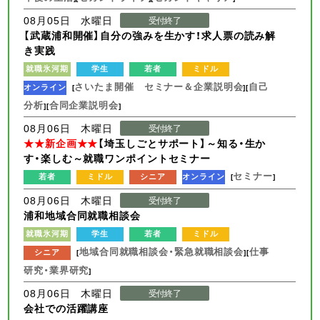
08月05日 水曜日
受付終了
【武蔵浦和開催】自分の強みを生かす！求人票の読み解
き実践
就職氷河期
学生
若者
ミドル
さいたま開催 セミナー＆企業説明会
自己
オンライン
[
][
分析
合同企業説明会
][
]
08月06日 木曜日
受付終了
★★新企画★★
【埼玉しごとサポート】～知る・生か
す・楽しむ～就職ワンポイントセミナー
セミナー
若者
ミドル
シニア
オンライン
[
]
08月06日 木曜日
受付終了
浦和地域合同就職相談会
就職氷河期
学生
若者
ミドル
地域合同就職相談会・緊急就職相談会
仕事
シニア
[
][
研究・業界研究
]
08月06日 木曜日
受付終了
会社での活躍講座