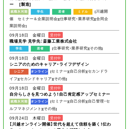
ー [製造]
川越開
就職氷河期
学生
若者
ミドル
[
催 セミナー＆企業説明会
仕事研究・業界研究
合同企
][
][
業説明会
]
09月18日 金曜日
受付中
職場見学 見学先：斎藤工業株式会社
仕事研究・業界研究
その他
学生
若者
[
][
]
09月18日 金曜日
受付中
シニアのためのキャリア・ライフデザイン
セミナー
自己分析
セカンドラ
シニア
オンライン
[
][
][
イフ
セカンドキャリア
その他
][
][
]
09月18日 金曜日
受付中
自分らしさを見つめよう！自己肯定感アップセミナー
セミナー
自己分析
自己管理・セ
就職氷河期
オンライン
[
][
][
ルフマネジメント
その他
][
]
09月24日 木曜日
受付中
【川越オンライン開催】世代を超えて信頼を築く！伝わ