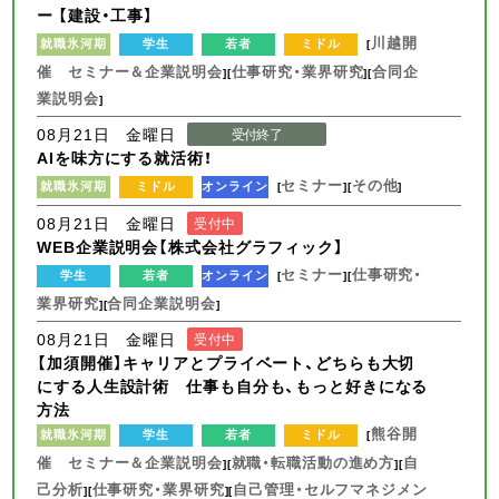
ー 【建設・工事】
川越開
就職氷河期
学生
若者
ミドル
[
催 セミナー＆企業説明会
仕事研究・業界研究
合同企
][
][
業説明会
]
08月21日 金曜日
受付終了
AIを味方にする就活術！
セミナー
その他
就職氷河期
ミドル
オンライン
[
][
]
08月21日 金曜日
受付中
WEB企業説明会【株式会社グラフィック】
セミナー
仕事研究・
学生
若者
オンライン
[
][
業界研究
合同企業説明会
][
]
08月21日 金曜日
受付中
【加須開催】キャリアとプライベート、どちらも大切
にする人生設計術 仕事も自分も、もっと好きになる
方法
熊谷開
就職氷河期
学生
若者
ミドル
[
催 セミナー＆企業説明会
就職・転職活動の進め方
自
][
][
己分析
仕事研究・業界研究
自己管理・セルフマネジメン
][
][