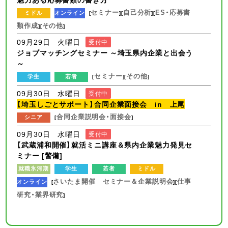
セミナー
自己分析
ES・応募書
ミドル
オンライン
[
][
][
類作成
その他
][
]
09月29日 火曜日
受付中
ジョブマッチングセミナー ～埼玉県内企業と出会う
～
セミナー
その他
学生
若者
[
][
]
09月30日 水曜日
受付中
【埼玉しごとサポート】合同企業面接会 in 上尾
合同企業説明会・面接会
シニア
[
]
09月30日 水曜日
受付中
【武蔵浦和開催】就活ミニ講座＆県内企業魅力発見セ
ミナー [警備]
就職氷河期
学生
若者
ミドル
さいたま開催 セミナー＆企業説明会
仕事
オンライン
[
][
研究・業界研究
]