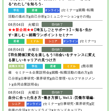
る“わたし”を知ろう-
セミナー
就職・転職
学生
若者
オンライン
[
][
活動の進め方
自己分析
コミュニケーション
その他
][
][
][
]
08月04日 火曜日
受付終了
★★新企画★★
【埼玉しごとサポート】～知る・生か
す・楽しむ～就職ワンポイントセミナー
セミナー
若者
ミドル
シニア
オンライン
[
]
08月04日 火曜日
受付終了
【羽生開催】変化を楽しもう！出会いをチャンスに変え
る新しいキャリアの見つけ方
熊谷開
就職氷河期
学生
若者
ミドル
[
催 セミナー＆企業説明会
就職・転職活動の進め方
自
][
][
己分析
仕事研究・業界研究
自己管理・セルフマネジメン
][
][
ト
合同企業説明会
][
]
08月04日 火曜日
受付終了
自分に合った生き方・働き方探し Vol.1 -労働市場編-
セミナー
仕事研究・業界研究
定
シニア
オンライン
[
][
][
年後の生活
セカンドライフ
セカンドキャリア
][
][
]