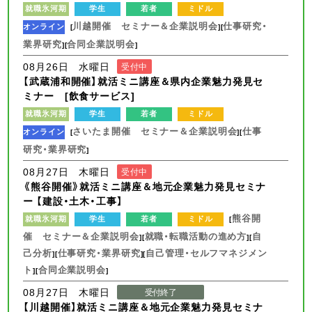
就職氷河期
学生
若者
ミドル
川越開催 セミナー＆企業説明会
仕事研究・
オンライン
[
][
業界研究
合同企業説明会
][
]
08月26日 水曜日
受付中
【武蔵浦和開催】就活ミニ講座＆県内企業魅力発見セ
ミナー [飲食サービス]
就職氷河期
学生
若者
ミドル
さいたま開催 セミナー＆企業説明会
仕事
オンライン
[
][
研究・業界研究
]
08月27日 木曜日
受付中
《熊谷開催》就活ミニ講座＆地元企業魅力発見セミナ
ー 【建設・土木・工事】
熊谷開
就職氷河期
学生
若者
ミドル
[
催 セミナー＆企業説明会
就職・転職活動の進め方
自
][
][
己分析
仕事研究・業界研究
自己管理・セルフマネジメン
][
][
ト
合同企業説明会
][
]
08月27日 木曜日
受付終了
【川越開催】就活ミニ講座＆地元企業魅力発見セミナ