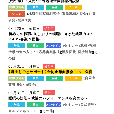
所沢・狭山・入間・三芳地域合同就職相談会
就職氷河期
学生
若者
ミドル
地域合同就職相談会・緊急就職相談会
仕事
シニア
[
][
研究・業界研究
]
08月28日 金曜日
受付中
初めての転職、久しぶりの転職に向けた就職力UP
Vol.2 -書類＆面接-
セミナー
就職・転職
学生
若者
オンライン
[
][
活動の進め方
ES・応募書類作成
模擬面接・面接対策
そ
][
][
][
の他
]
08月31日 月曜日
受付中
【埼玉しごとサポート】合同企業面接会 in 久喜
合同企
就職氷河期
学生
若者
ミドル
[
業説明会・面接会
]
08月31日 月曜日
受付中
睡眠の法則～就活のパフォーマンスを高める～
セミナー
自己管理・
学生
若者
オンライン
[
][
セルフマネジメント
その他
][
]