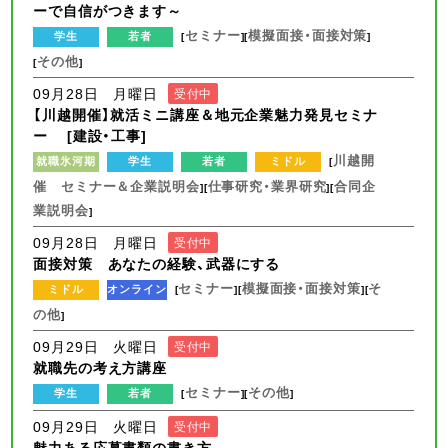
ーで自信がつきます～
セミナー
模擬面接・面接対策
学生
若者
[
][
]
その他
[
]
09月28日 月曜日
受付中
【川越開催】就活ミニ講座＆地元企業魅力発見セミナ
ー [建設・工事]
川越開
就職氷河期
学生
若者
ミドル
[
催 セミナー＆企業説明会
仕事研究・業界研究
合同企
][
][
業説明会
]
09月28日 月曜日
受付中
面接対策 あなたの経験、武器にする
セミナー
模擬面接・面接対策
そ
ミドル
オンライン
[
][
][
の他
]
09月29日 火曜日
受付中
就職先の考え方講座
セミナー
その他
学生
若者
[
][
]
09月29日 火曜日
受付中
魅力ある応募書類の書き方