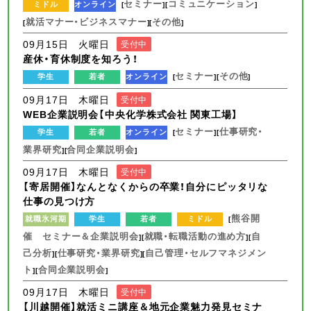
セミナー
コミュニケーション
ミドル
オンライン
[
][
]
就活マナー・ビジネスマナー
その他
[
][
]
09月15日 火曜日
受付中
産休・育休制度を知ろう！
セミナー
その他
学生
若者
オンライン
[
][
]
09月17日 木曜日
受付中
WEB企業説明会【中央化学株式会社 関東工場】
セミナー
仕事研究・
学生
若者
オンライン
[
][
業界研究
合同企業説明会
][
]
09月17日 木曜日
受付中
【寄居開催】なんとなくからの卒業！自分にピッタリな
仕事の見つけ方
熊谷開
就職氷河期
学生
若者
ミドル
[
催 セミナー＆企業説明会
就職・転職活動の進め方
自
][
][
己分析
仕事研究・業界研究
自己管理・セルフマネジメン
][
][
ト
合同企業説明会
][
]
09月17日 木曜日
受付中
【川越開催】就活ミニ講座＆地元企業魅力発見セミナ