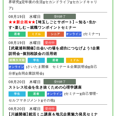
界研究
定年後の生活
セカンドライフ
セカンドキャリ
][
][
][
ア
]
08月19日 水曜日
受付終了
★★新企画★★
【埼玉しごとサポート】～知る・生か
す・楽しむ～就職ワンポイントセミナー
セミナー
若者
ミドル
シニア
オンライン
[
]
08月19日 水曜日
受付中
【武蔵浦和開催】出会いの場を成功につなげよう！企業
説明会・個別相談会の活用術
就職氷河期
学生
若者
ミドル
さいたま開催 セミナー＆企業説明会
自己
オンライン
[
][
分析
合同企業説明会
][
]
08月20日 木曜日
受付終了
ストレス社会を生き抜くための心理学講座
セミナー
自己管理・
学生
若者
オンライン
[
][
セルフマネジメント
その他
][
]
08月20日 木曜日
受付中
【川越開催】就活ミニ講座＆地元企業魅力発見セミナ