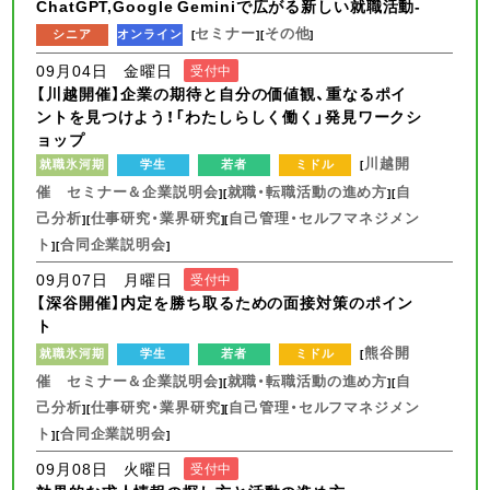
ChatGPT,Google Geminiで広がる新しい就職活動-
セミナー
その他
シニア
オンライン
[
][
]
09月04日 金曜日
受付中
【川越開催】企業の期待と自分の価値観、重なるポイ
ントを見つけよう！「わたしらしく働く」発見ワークシ
ョップ
川越開
就職氷河期
学生
若者
ミドル
[
催 セミナー＆企業説明会
就職・転職活動の進め方
自
][
][
己分析
仕事研究・業界研究
自己管理・セルフマネジメン
][
][
ト
合同企業説明会
][
]
09月07日 月曜日
受付中
【深谷開催】内定を勝ち取るための面接対策のポイン
ト
熊谷開
就職氷河期
学生
若者
ミドル
[
催 セミナー＆企業説明会
就職・転職活動の進め方
自
][
][
己分析
仕事研究・業界研究
自己管理・セルフマネジメン
][
][
ト
合同企業説明会
][
]
09月08日 火曜日
受付中