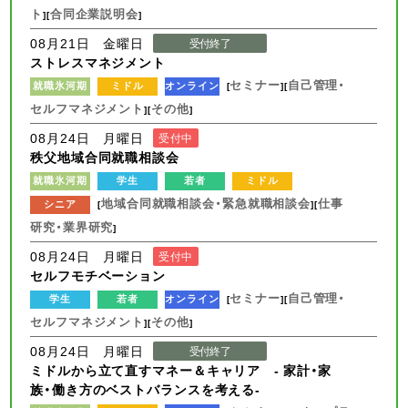
ト
合同企業説明会
][
]
08月21日 金曜日
受付終了
ストレスマネジメント
セミナー
自己管理・
就職氷河期
ミドル
オンライン
[
][
セルフマネジメント
その他
][
]
08月24日 月曜日
受付中
秩父地域合同就職相談会
就職氷河期
学生
若者
ミドル
地域合同就職相談会・緊急就職相談会
仕事
シニア
[
][
研究・業界研究
]
08月24日 月曜日
受付中
セルフモチベーション
セミナー
自己管理・
学生
若者
オンライン
[
][
セルフマネジメント
その他
][
]
08月24日 月曜日
受付終了
ミドルから立て直すマネー＆キャリア - 家計・家
族・働き方のベストバランスを考える-