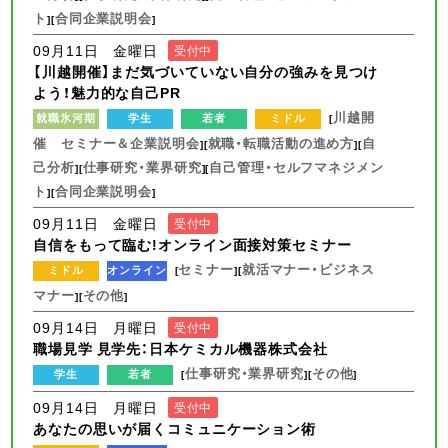
ト
合同企業説明会
][
]
09月11日 金曜日
受付中
【川越開催】まだ気づいていない自分の強みを見つけ
よう！魅力的な自己PR
川越開
就職氷河期
学生
若者
ミドル
[
催 セミナー＆企業説明会
就職・転職活動の進め方
自
][
][
己分析
仕事研究・業界研究
自己管理・セルフマネジメン
][
][
ト
合同企業説明会
][
]
09月11日 金曜日
受付中
自信をもって臨む!オンライン面接対策セミナー
セミナー
就活マナー・ビジネス
ミドル
オンライン
[
][
マナー
その他
][
]
09月14日 月曜日
受付中
職場見学 見学先：日本ケミカル機器株式会社
仕事研究・業界研究
その他
学生
若者
[
][
]
09月14日 月曜日
受付中
あなたの思いが届くコミュニケーション術