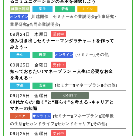
るコミュニケーションの基本を確認しよう
就職氷河期
学生
若者
ミドル
川越開催 セミナー＆企業説明会
仕事研究・
オンライン
[
][
業界研究
合同企業説明会
][
]
09月24日 木曜日
受付中
強み引き出しセミナー～マンダラチャ―トを作って
みよう～
セミナー
その他
学生
若者
オンライン
[
][
]
09月25日 金曜日
受付中
知っておきたい！マネープラン ～人生に必要なお金
を考える～
セミナー
マネープラン
その他
学生
若者
[
][
][
]
09月25日 金曜日
受付終了
60代からの“働く”と“暮らす”を考える -キャリアと
マネーの知識-
セミナー
マネープラン
定年後
シニア
オンライン
[
][
][
の生活
セカンドライフ
セカンドキャリア
その他
][
][
][
]
09月25日 金曜日
受付中