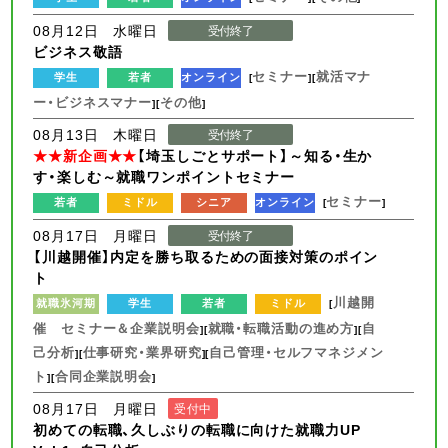
08月12日 水曜日
受付終了
ビジネス敬語
セミナー
就活マナ
学生
若者
オンライン
[
][
ー・ビジネスマナー
その他
][
]
08月13日 木曜日
受付終了
★★新企画★★
【埼玉しごとサポート】～知る・生か
す・楽しむ～就職ワンポイントセミナー
セミナー
若者
ミドル
シニア
オンライン
[
]
08月17日 月曜日
受付終了
【川越開催】内定を勝ち取るための面接対策のポイン
ト
川越開
就職氷河期
学生
若者
ミドル
[
催 セミナー＆企業説明会
就職・転職活動の進め方
自
][
][
己分析
仕事研究・業界研究
自己管理・セルフマネジメン
][
][
ト
合同企業説明会
][
]
08月17日 月曜日
受付中
初めての転職、久しぶりの転職に向けた就職力UP