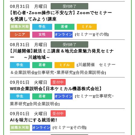
08月31日 月曜日
受付終了
【初心者・Zoom操作に不安な方】 Zoomでセミナー
を受講してみよう!講座
就職氷河期
学生
若者
ミドル
セミナー
その他
シニア
女性
オンライン
[
][
]
08月31日 月曜日
受付終了
【川越開催】就活ミニ講座＆地元企業魅力発見セミナ
ー ～川越地域～
川越開催 セミナー
学生
若者
ミドル
[
＆企業説明会
仕事研究・業界研究
合同企業説明会
][
][
]
09月01日 火曜日
受付中
WEB企業説明会【日本ケミカル機器株式会社】
セミナー
仕事研究・
学生
若者
オンライン
[
][
業界研究
合同企業説明会
][
]
09月01日 火曜日
受付中
AIを味方にする就活術！
セミナー
その他
就職氷河期
オンライン
[
][
]