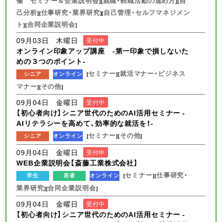
催 セミナー＆企業説明会
就職・転職活動の進め方
自
][
][
己分析
仕事研究・業界研究
自己管理・セルフマネジメン
][
][
ト
合同企業説明会
][
]
09月03日 木曜日
受付中
オンライン印象アップ講座 -第一印象で損しないた
めの３つのポイント-
セミナー
就活マナー・ビジネス
シニア
オンライン
[
][
マナー
その他
][
]
09月04日 金曜日
受付中
【初心者向け】シニア世代のためのAI活用セミナー -
AIリテラシーを高めて、効率的な就活を！-
セミナー
その他
シニア
オンライン
[
][
]
09月04日 金曜日
受付中
WEB企業説明会【斎藤工業株式会社】
セミナー
仕事研究・
学生
若者
オンライン
[
][
業界研究
合同企業説明会
][
]
09月04日 金曜日
受付中
【初心者向け】シニア世代のためのAI活用セミナー -