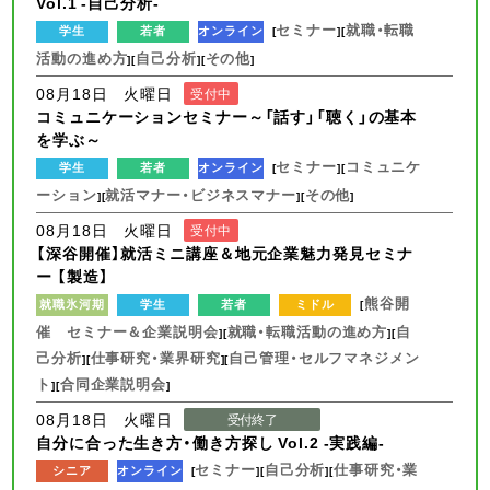
Vol.1 -自己分析-
セミナー
就職・転職
学生
若者
オンライン
[
][
活動の進め方
自己分析
その他
][
][
]
08月18日 火曜日
受付中
コミュニケーションセミナー～「話す」「聴く」の基本
を学ぶ～
セミナー
コミュニケ
学生
若者
オンライン
[
][
ーション
就活マナー・ビジネスマナー
その他
][
][
]
08月18日 火曜日
受付中
【深谷開催】就活ミニ講座＆地元企業魅力発見セミナ
ー 【製造】
熊谷開
就職氷河期
学生
若者
ミドル
[
催 セミナー＆企業説明会
就職・転職活動の進め方
自
][
][
己分析
仕事研究・業界研究
自己管理・セルフマネジメン
][
][
ト
合同企業説明会
][
]
08月18日 火曜日
受付終了
自分に合った生き方・働き方探し Vol.2 -実践編-
セミナー
自己分析
仕事研究・業
シニア
オンライン
[
][
][