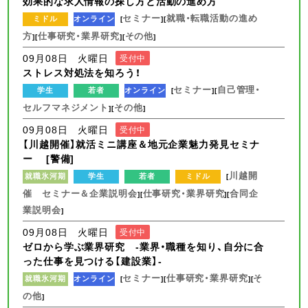
効果的な求人情報の探し方と活動の進め方
セミナー
就職・転職活動の進め
ミドル
オンライン
[
][
方
仕事研究・業界研究
その他
][
][
]
09月08日 火曜日
受付中
ストレス対処法を知ろう！
セミナー
自己管理・
学生
若者
オンライン
[
][
セルフマネジメント
その他
][
]
09月08日 火曜日
受付中
【川越開催】就活ミニ講座＆地元企業魅力発見セミナ
ー [警備]
川越開
就職氷河期
学生
若者
ミドル
[
催 セミナー＆企業説明会
仕事研究・業界研究
合同企
][
][
業説明会
]
09月08日 火曜日
受付中
ゼロから学ぶ業界研究 -業界・職種を知り、自分に合
った仕事を見つける【建設業】-
セミナー
仕事研究・業界研究
そ
就職氷河期
オンライン
[
][
][
の他
]