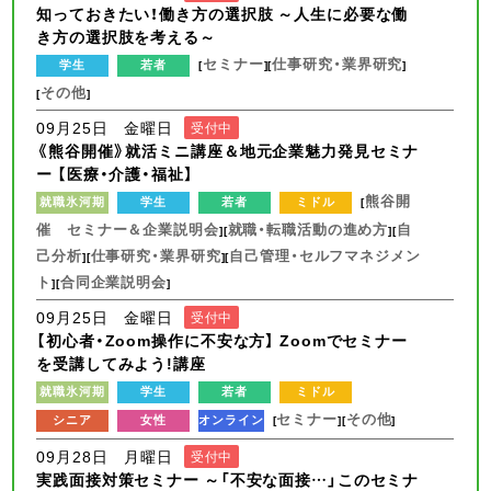
知っておきたい！働き方の選択肢 ～人生に必要な働
き方の選択肢を考える～
セミナー
仕事研究・業界研究
学生
若者
[
][
]
その他
[
]
09月25日 金曜日
受付中
《熊谷開催》就活ミニ講座＆地元企業魅力発見セミナ
ー 【医療・介護・福祉】
熊谷開
就職氷河期
学生
若者
ミドル
[
催 セミナー＆企業説明会
就職・転職活動の進め方
自
][
][
己分析
仕事研究・業界研究
自己管理・セルフマネジメン
][
][
ト
合同企業説明会
][
]
09月25日 金曜日
受付中
【初心者・Zoom操作に不安な方】 Zoomでセミナー
を受講してみよう!講座
就職氷河期
学生
若者
ミドル
セミナー
その他
シニア
女性
オンライン
[
][
]
09月28日 月曜日
受付中
実践面接対策セミナー ～「不安な面接…」このセミナ