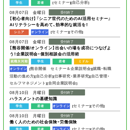
セミナー
自己分析
学生
若者
[
][
]
08月07日 金曜日
受付終了
【初心者向け】『シニア世代のためのAI活用セミナー』
AIリテラシーを高めて、効率的な就活を！
セミナー
その他
シニア
オンライン
[
][
]
08月07日 金曜日
受付終了
【熊谷開催/オンライン】出会いの場を成功につなげよ
う！企業説明会・個別相談会の活用術
就職氷河期
学生
若者
ミドル
熊谷開催 セミナー＆企業説明会
就職・転職
オンライン
[
][
活動の進め方
自己分析
仕事研究・業界研究
自己管理・
][
][
][
セルフマネジメント
合同企業説明会
][
]
08月10日 月曜日
受付終了
ハラスメントの基礎知識
セミナー
その他
学生
若者
オンライン
[
][
]
08月10日 月曜日
受付終了
働く人のための社会保険・労働保険
セミナー
その他
学生
若者
オンライン
[
][
]