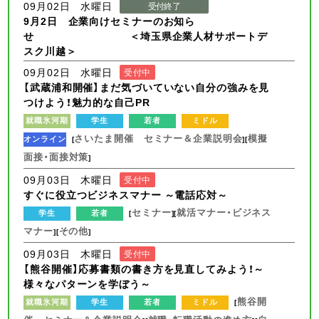
09月02日 水曜日
受付終了
9月2日 企業向けセミナーのお知ら
せ ＜埼玉県企業人材サポートデ
スク川越＞
09月02日 水曜日
受付中
【武蔵浦和開催】まだ気づいていない自分の強みを見
つけよう！魅力的な自己PR
就職氷河期
学生
若者
ミドル
さいたま開催 セミナー＆企業説明会
模擬
オンライン
[
][
面接・面接対策
]
09月03日 木曜日
受付中
すぐに役立つビジネスマナー ～電話応対～
セミナー
就活マナー・ビジネス
学生
若者
[
][
マナー
その他
][
]
09月03日 木曜日
受付中
【熊谷開催】応募書類の書き方を見直してみよう！～
様々なパターンを学ぼう～
熊谷開
就職氷河期
学生
若者
ミドル
[