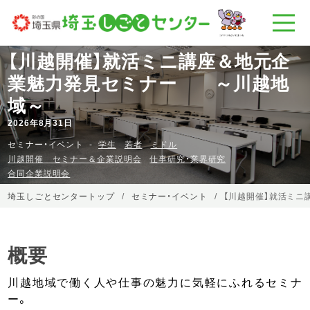
【川越開催】就活ミニ講座＆地元企
業魅力発見セミナー ～川越地
域～
2026年8月31日
セミナー・イベント
学生
若者
ミドル
川越開催 セミナー＆企業説明会
仕事研究・業界研究
合同企業説明会
埼玉しごとセンタートップ
セミナー・イベント
【川越開催】就活ミ
概要
川越地域で働く人や仕事の魅力に気軽にふれるセミナ
ー。