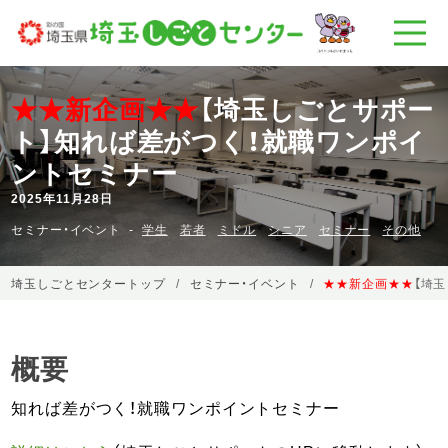
★★新企画★★
【埼玉しごとサポー
ト】知れば差がつく！就職ワンポイ
ントセミナー
2025年11月28日
セミナー・イベント
学生
若者
ミドル
シニア
セミナー
その他
埼玉しごとセンタートップ
セミナー・イベント
★★新企画★★
【埼
概要
知れば差がつく！就職ワンポイントセミナー