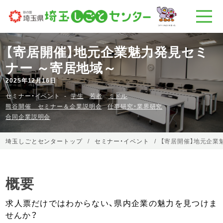
【寄居開催】地元企業魅力発見セミ
ナー ～寄居地域～
2025年12月16日
セミナー・イベント
学生
若者
ミドル
熊谷開催 セミナー＆企業説明会
仕事研究・業界研究
合同企業説明会
埼玉しごとセンタートップ
セミナー・イベント
【寄居開催】地元企業
概要
求人票だけではわからない、県内企業の魅力を見つけま
せんか？