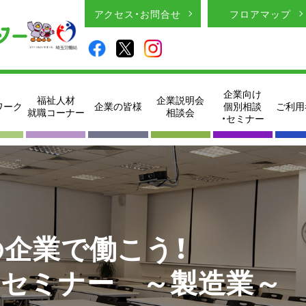
アクセス・お問合せ
フロアマップ
企業向け
福祉人材
企業説明会
ワーク
企業の皆様
個別相談
ご利用
就職コーナー
相談会
・セミナー
の企業で働こう！
見セミナー ～製造業～