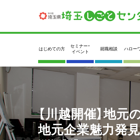
セミナー・
はじめての方
就職相談
ハロー
イベント
【川越開催】地元
地元企業魅力発