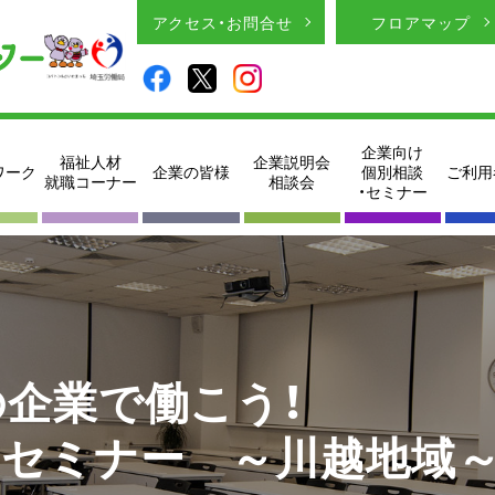
アクセス・お問合せ
フロアマップ
企業向け
福祉人材
企業説明会
ワーク
企業の皆様
個別相談
ご利用
就職コーナー
相談会
・セミナー
の企業で働こう！
見セミナー ～川越地域