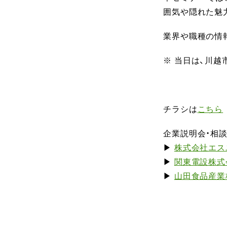
囲気や隠れた魅
業界や職種の情
※ 当日は、川
チラシは
こちら
企業説明会・相
▶
株式会社エス
▶
関東電設株式
▶
山田食品産業