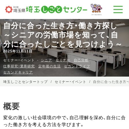
自分に合った生き方・働き方探し
～シニアの労働市場を知って、自
分に合ったしごとを見つけよう～
2025年11月11日
セミナー・イベント
シニア
セミナー
自己分析
仕事研究・業界研究
定年後の生活
セカンドライフ
セカンドキャリア
埼玉しごとセンタートップ
セミナー・イベント
自分に合った生き方・
概要
変化の激しい社会環境の中で、自己理解を深め、自分に合
った働き方を考える方法を学びます。