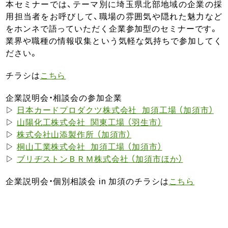
本セミナーでは、テーマ別に埼玉県北部地域の企業の採
用担当者をお呼びして、職場の雰囲気や隠れた魅力など
をホンネで語っていただく企業参加型のセミナーです。
業界や職種の情報収集という気軽な気持ちで参加してく
ださい。
チラシは
こちら
企業説明会・相談会の参加企業
▷
日本カードプロダクツ株式会社 加須工場 （加須市）
▷
山陽化工株式会社 関東工場 （羽生市）
▷
株式会社山添製作所 （加須市）
▷
桐山工業株式会社 加須工場 （加須市）
▷
ブリヂストンＢＲＭ株式会社 （加須市ほか）
企業説明会・個別相談会 in 加須のチラシは
こちら