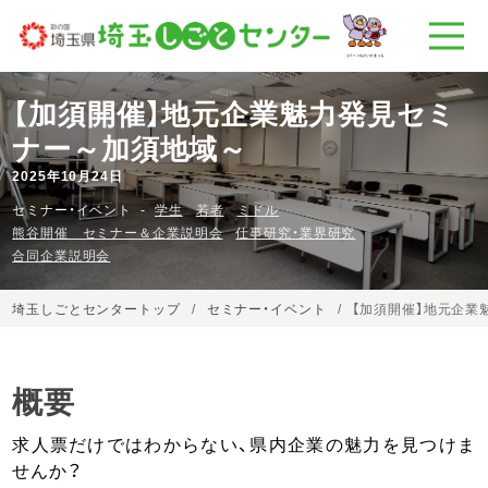
【加須開催】地元企業魅力発見セミ
ナー～加須地域～
2025年10月24日
セミナー・イベント
学生
若者
ミドル
熊谷開催 セミナー＆企業説明会
仕事研究・業界研究
合同企業説明会
埼玉しごとセンタートップ
セミナー・イベント
【加須開催】地元企業
概要
求人票だけではわからない、県内企業の魅力を見つけま
せんか？