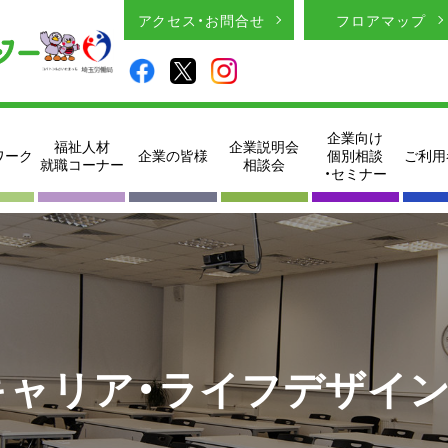
アクセス・お問合せ
フロアマップ
企業向け
福祉人材
企業説明会
ワーク
企業の皆様
個別相談
ご利用
就職コーナー
相談会
・セミナー
キャリア・ライフデザイ