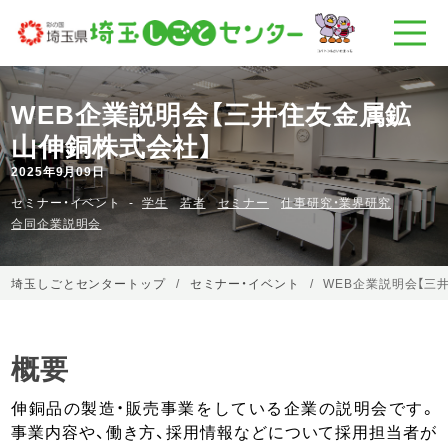
WEB企業説明会【三井住友金属鉱
山伸銅株式会社】
2025年9月09日
セミナー・イベント
学生
若者
セミナー
仕事研究・業界研究
合同企業説明会
埼玉しごとセンタートップ
セミナー・イベント
WEB企業説明会【三
概要
伸銅品の製造・販売事業をしている企業の説明会です。
事業内容や、働き方、採用情報などについて採用担当者が