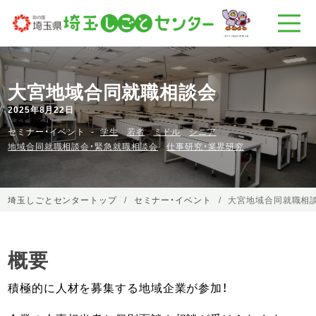
大宮地域合同就職相談会
2025年8月22日
セミナー・イベント
学生
若者
ミドル
シニア
地域合同就職相談会・緊急就職相談会
仕事研究・業界研究
埼玉しごとセンタートップ
セミナー・イベント
大宮地域合同就職相
概要
積極的に人材を募集する地域企業が参加！