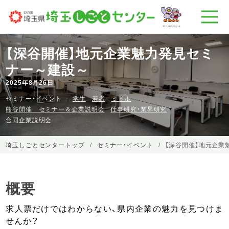
【深谷開催】地元企業魅力発見セミ
ナー～建設～
2025年8月26日
セミナー・イベント
学生
若者
ミドル
熊谷開催 セミナー＆企業説明会
仕事研究・業界研究
合同企業説明会
埼玉しごとセンタートップ
セミナー・イベント
【深谷開催】地元企業
概要
求人票だけではわからない、県内企業の魅力を見つけま
せんか？