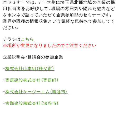
本セミナーでは、テーマ別に埼玉県北部地域の企業の採
用担当者をお呼びして、職場の雰囲気や隠れた魅力など
をホンネで語っていただく企業参加型のセミナーです。
業界や職種の情報収集という気軽な気持ちで参加してく
ださい。
チラシは
こちら
※場所が変更になりましたのでご注意ください
企業説明会・相談会の参加企業
・
株式会社山本組（秩父市）
・
寄居建設株式会社（寄居町）
・
株式会社ケージーエム（熊谷市）
・
古郡建設株式会社（深谷市）