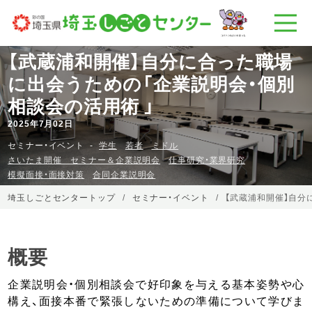
【武蔵浦和開催】自分に合った職場
に出会うための「企業説明会・個別
相談会の活用術 」
2025年7月02日
セミナー・イベント
学生
若者
ミドル
さいたま開催 セミナー＆企業説明会
仕事研究・業界研究
模擬面接・面接対策
合同企業説明会
埼玉しごとセンタートップ
セミナー・イベント
【武蔵浦和開催】自分
概要
企業説明会・個別相談会で好印象を与える基本姿勢や心
構え、面接本番で緊張しないための準備について学びま