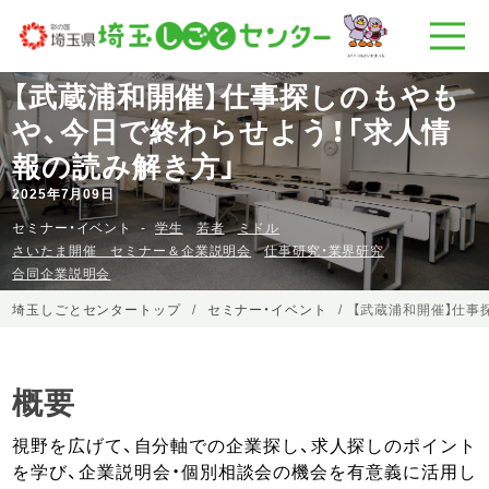
【武蔵浦和開催】仕事探しのもやも
や、今日で終わらせよう！「求人情
報の読み解き方」
2025年7月09日
セミナー・イベント
学生
若者
ミドル
さいたま開催 セミナー＆企業説明会
仕事研究・業界研究
合同企業説明会
埼玉しごとセンタートップ
セミナー・イベント
【武蔵浦和開催】仕事
概要
視野を広げて、自分軸での企業探し、求人探しのポイント
を学び、企業説明会・個別相談会の機会を有意義に活用し