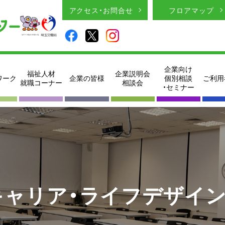
アクセス・お問合せ
フロアマップ
企業向け
福祉人材
企業説明会
ワーク
企業の皆様
個別相談
ご利用
就職コーナー
相談会
・セミナー
キャリア・ライフデザイ