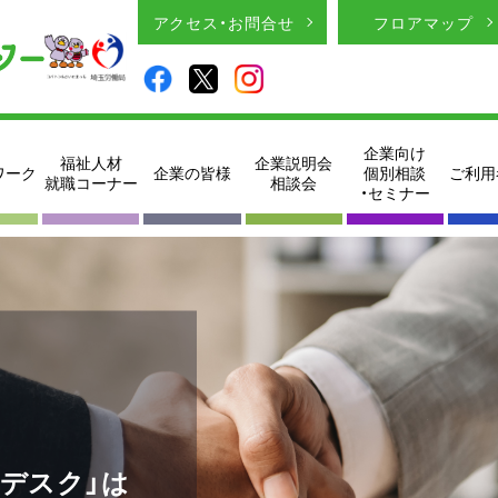
アクセス・お問合せ
フロアマップ
企業向け
福祉人材
企業説明会
ワーク
企業の皆様
個別相談
ご利用
就職コーナー
相談会
・セミナー
デスク」は