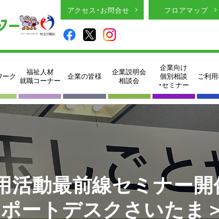
アクセス・お問合せ
フロアマップ
企業向け
福祉人材
企業説明会
ワーク
企業の皆様
個別相談
ご利用
就職コーナー
相談会
・セミナー
用活動最前線セミナー開
サポートデスクさいたま