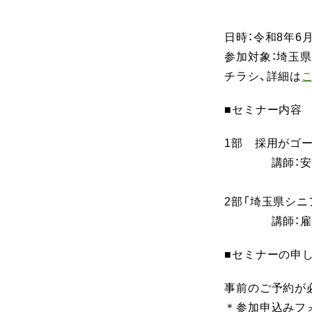
日時：令和8年6月
参加対象：埼玉
チラシ、詳細は
■セミナー内容
1部 採用がゴ
講師：安藤 
2部「埼玉県シ
講師：雇用
■セミナーの申
事前のご予約が
＊参加申込みフォ